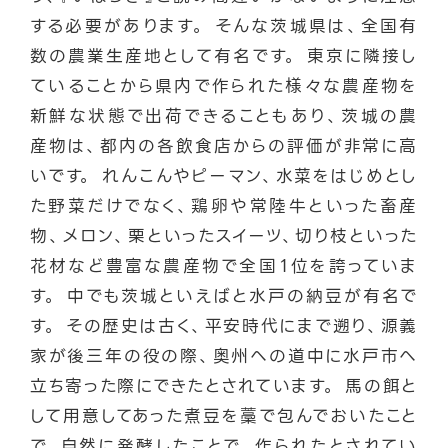
する必要があります。 そんな茨城県は、全国有
数の農業生産地として有名です。 東京に隣接し
ていることから県内で作られた様々な農産物を
新鮮な状態で出荷できることもあり、茨城の農
産物は、都内の各飲食店からの評価が非常に高
いです。 れんこんやピーマン、水菜をはじめとし
た野菜だけでなく、鶏卵や常陸牛といった畜産
物、メロン、栗といったスイーツ、切り枝といった
花材など豊富な農産物で全国１位を誇っていま
す。 中でも茨城といえばと水戸の納豆が有名で
す。 その歴史は古く、平安時代にまで遡り、源義
家が後三年の役の際、奥州への道中に水戸市へ
立ち寄った際にできたとされています。 馬の餌と
して用意してあった煮豆を藁で包んでおいたこと
で、自然に発酵したことで、作られたとされてい