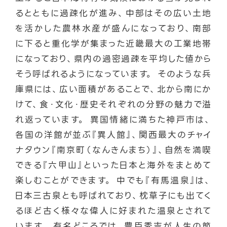
るとともに過疎化が進み、中部はその広い土地
を活かした農林水産が盛んになっており、南部
に下ると重化学が集まった近畿最大の工業地帯
になっており、県内の過密過疎を平均した値から
そう呼ばれるようになっています。 そのような兵
庫県には、広い面積があることで、北から南にか
けて、食・文化・歴史それぞれの分野の魅力で溢
れ返っています。 異国情緒に満ちた神戸市は、
各国の洋館が並ぶ『異人館』、関西最大のチャイ
ナタウン『南京町（なんきんまち）』、自然を満喫
できる『六甲山』といった日本と海外をまとめて
楽しむことができます。 中でも『有馬温泉』は、
日本三古泉とも呼ばれており、枕草子にも出てく
るほど古く様々な偉人に好まれた温泉とされて
います。 有名どころでは、豊臣秀吉が人生の節